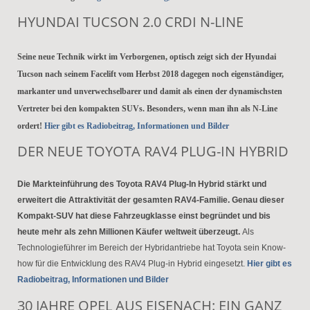
HYUNDAI TUCSON 2.0 CRDI N-LINE
Seine neue Technik wirkt im Verborgenen, optisch zeigt sich der Hyundai
Tucson nach seinem Facelift vom Herbst 2018 dagegen noch eigenständiger,
markanter und unverwechselbarer und damit als einen der dynamischsten
Vertreter bei den kompakten SUVs. Besonders, wenn man ihn als N-Line
ordert!
Hier gibt es Radiobeitrag, Informationen und Bilder
DER NEUE TOYOTA RAV4 PLUG-IN HYBRID
Die Markteinführung des Toyota RAV4 Plug-In Hybrid stärkt und
erweitert die Attraktivität der gesamten RAV4-Familie. Genau dieser
Kompakt-SUV hat diese Fahrzeugklasse einst begründet und bis
heute mehr als zehn Millionen Käufer weltweit überzeugt.
Als
Technologieführer im Bereich der Hybridantriebe hat Toyota sein Know-
how für die Entwicklung des RAV4 Plug-in Hybrid eingesetzt.
Hier gibt es
Radiobeitrag, Informationen und Bilder
30 JAHRE OPEL AUS EISENACH: EIN GANZ