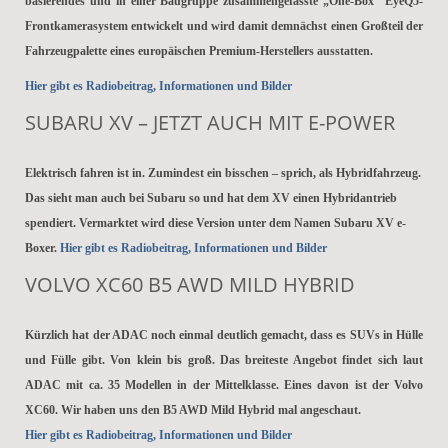
basierendes und in einer Baugruppe zusammengefasste „One-Box“ EyeQ5-
Frontkamerasystem entwickelt und wird damit demnächst einen Großteil der
Fahrzeugpalette eines europäischen Premium-Herstellers ausstatten.
Hier gibt es Radiobeitrag, Informationen und Bilder
SUBARU XV – JETZT AUCH MIT E-POWER
Elektrisch fahren ist in. Zumindest ein bisschen – sprich, als Hybridfahrzeug.
Das sieht man auch bei Subaru so und hat dem XV einen Hybridantrieb
spendiert. Vermarktet wird diese Version unter dem Namen Subaru XV e-
Boxer.
Hier gibt es Radiobeitrag, Informationen und Bilder
VOLVO XC60 B5 AWD MILD HYBRID
Kürzlich hat der ADAC noch einmal deutlich gemacht, dass es SUVs in Hülle
und Fülle gibt. Von klein bis groß. Das breiteste Angebot findet sich laut
ADAC mit ca. 35 Modellen in der Mittelklasse. Eines davon ist der Volvo
XC60. Wir haben uns den B5 AWD Mild Hybrid mal angeschaut.
Hier gibt es Radiobeitrag, Informationen und Bilder