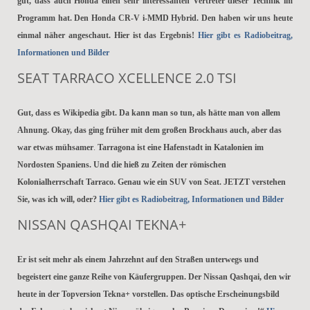
gut, dass auch Honda einen sehr interessanten Vertreter dieser Technik im
Programm hat. Den Honda CR-V i-MMD Hybrid. Den haben wir uns heute
einmal näher angeschaut. Hier ist das Ergebnis!
Hier gibt es Radiobeitrag,
Informationen und Bilder
SEAT TARRACO XCELLENCE 2.0 TSI
Gut, dass es Wikipedia gibt. Da kann man so tun, als hätte man von allem
Ahnung. Okay, das ging früher mit dem großen Brockhaus auch, aber das
war etwas mühsamer
.
Tarragona ist eine Hafenstadt in Katalonien im
Nordosten Spaniens. Und die hieß zu Zeiten der römischen
Kolonialherrschaft Tarraco. Genau wie ein SUV von Seat. JETZT verstehen
Sie, was ich will, oder?
Hier gibt es Radiobeitrag, Informationen und Bilder
NISSAN QASHQAI TEKNA+
Er ist seit mehr als einem Jahrzehnt auf den Straßen unterwegs und
begeistert eine ganze Reihe von Käufergruppen. Der Nissan Qashqai, den wir
heute in der Topversion Tekna+ vorstellen. Das optische Erscheinungsbild