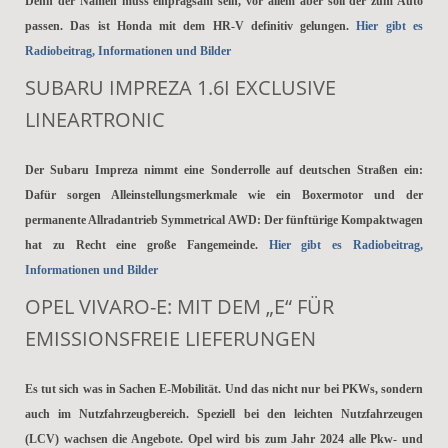
Denn der Namen muss einprägsam sein, vor allem aber soll der zum Auto
passen. Das ist Honda mit dem HR-V definitiv gelungen.
Hier gibt es
Radiobeitrag, Informationen und Bilder
SUBARU IMPREZA 1.6I EXCLUSIVE
LINEARTRONIC
Der Subaru Impreza nimmt eine Sonderrolle auf deutschen Straßen ein:
Dafür sorgen Alleinstellungsmerkmale wie ein Boxermotor und der
permanente Allradantrieb Symmetrical AWD: Der fünftürige Kompaktwagen
hat zu Recht eine große Fangemeinde.
Hier gibt es Radiobeitrag,
Informationen und Bilder
OPEL VIVARO-E: MIT DEM „E“ FÜR
EMISSIONSFREIE LIEFERUNGEN
Es tut sich was in Sachen E-Mobilität. Und das nicht nur bei PKWs, sondern
auch im Nutzfahrzeugbereich. Speziell bei den leichten Nutzfahrzeugen
(LCV) wachsen die Angebote. Opel wird bis zum Jahr 2024 alle Pkw- und