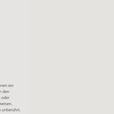
önnen wir
ch den
e oder
weisen.
n unberührt.