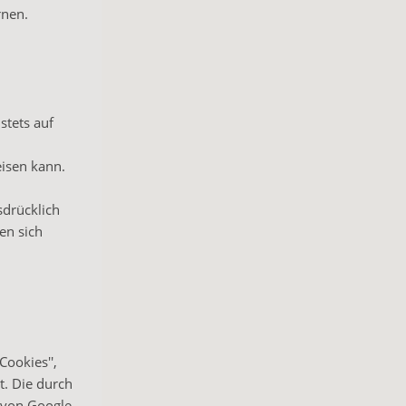
rnen.
stets auf
eisen kann.
sdrücklich
en sich
Cookies'',
t. Die durch
r von Google