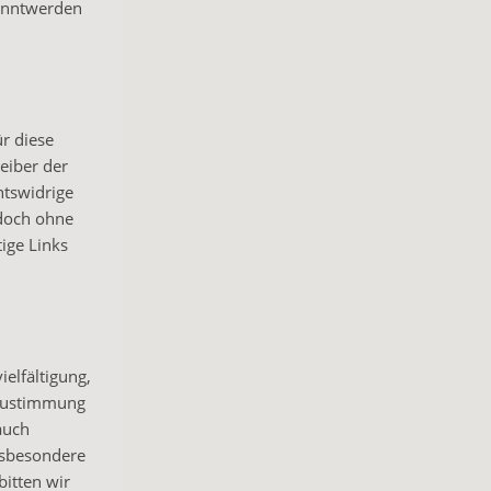
kanntwerden
ür diese
eiber der
htswidrige
edoch ohne
ige Links
ielfältigung,
 Zustimmung
auch
Insbesondere
bitten wir