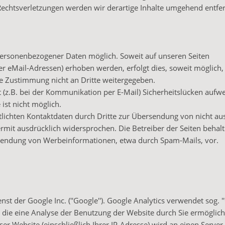
chtsverletzungen werden wir derartige Inhalte umgehend entfe
personenbezogener Daten möglich. Soweit auf unseren Seiten
 eMail-Adressen) erhoben werden, erfolgt dies, soweit möglich, 
he Zustimmung nicht an Dritte weitergegeben.
 (z.B. bei der Kommunikation per E-Mail) Sicherheitslücken aufw
ist nicht möglich.
ichten Kontaktdaten durch Dritte zur Übersendung von nicht au
mit ausdrücklich widersprochen. Die Betreiber der Seiten behalt
Zusendung von Werbeinformationen, etwa durch Spam-Mails, vor.
 der Google Inc. (''Google''). Google Analytics verwendet sog. ''
die eine Analyse der Benutzung der Website durch Sie ermöglich
r Website (einschließlich Ihrer IP-Adresse) wird an einen Serve