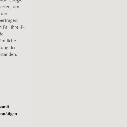
werten, um
 der
bertragen,
Fall Ihre IP-
de
sämtliche
tung der
rstanden.
somit
unnötigen