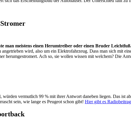
sich das Erscheinungsbild der Autohäuser. Der Unterschied fällt zu f
 Stromer
e man meistens einen Herumtreiber oder einen Bruder Leichtfuß
om angetrieben wird, also um ein Elektrofahrzeug. Dass man sich mit e
omer herumgestromert. Ach so, sie wollen wissen mit welchem? Die Ant
, würden vermutlich 99 % mit ihrer Antwort daneben liegen. Das ist a
rrascht sein, wie lange es Peugeot schon gibt!
Hier gibt es Radiobeitra
portback