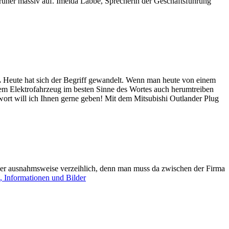
rüher massiv auf. Imelda Labbé, Sprecherin der Geschäftsführung
.
Heute hat sich der Begriff gewandelt. Wenn man heute von einem
inem Elektrofahrzeug im besten Sinne des Wortes auch herumtreiben
wort will ich Ihnen gerne geben! Mit dem Mitsubishi Outlander Plug
ber ausnahmsweise verzeihlich, denn man muss da zwischen der Firma
g, Informationen und Bilder