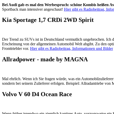
Bei Audi gab es mal den Werbespruch: schöne Kombis heißen A
Sportback man intensiver angeschaut!
Hier gibt es Radiobeitrag, Inf
Kia Sportage 1,7 CRDi 2WD Spirit
Der Trend zu SUVs ist in Deutschland vermutlich ungebrochen. Ich de
Erscheinung von der allgemeinen Automobil Welt abgibt. Zu den optis
Fronttriebler vor.
Hier gibt es Radiobeitrag, Informationen und Bilder
Allradpower - made by MAGNA
Mal ehrlich. Wenn ich Sie fragen würde, was ein Automobilzulieferer s
sondern bei seinem Zulieferer erfolgen. Beispiel: Allradantriebe vo
Volvo V 60 D4 Ocean Race
Wenn früher irgendwo ein ziemlich kantiges Auto, vorzugsweise ein Ko