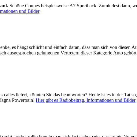
vant.
Schöne Coupés beispielsweise A7 Sportback. Zumindest dann, we
ormationen und Bilder
nke, es hängt schlicht und einfach daran, dass man sich von diesen Au
ch ausgesprochen gelungenen Vertretern dieser Kategorie Auto gehört d
o alles liefert, könnten Sie das beantworten? Heute ist es in der Tat 
n Magna Powertrain!
Hier gibt es Radiobeitrag, Informationen und Bilder
mbi, vorbei rollte konnte man sich fast sicher sein, dass es ein Volvo 