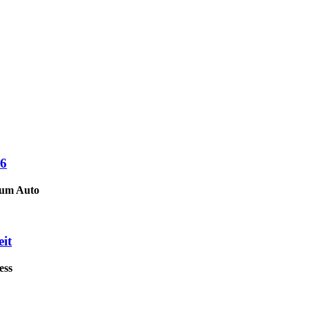
26
zum Auto
it
ess