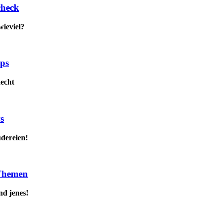
check
wieviel?
pps
Recht
s
udereien!
 Themen
nd jenes!