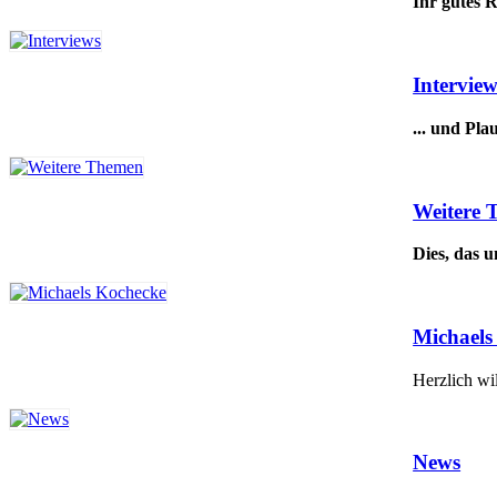
Ihr gutes 
Interview
... und Pla
Weitere
Dies, das u
Michaels
Herzlich 
News