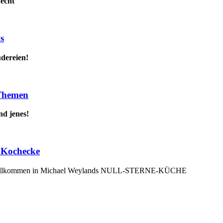
Recht
s
udereien!
 Themen
nd jenes!
 Kochecke
willkommen in Michael Weylands NULL-STERNE-KÜCHE