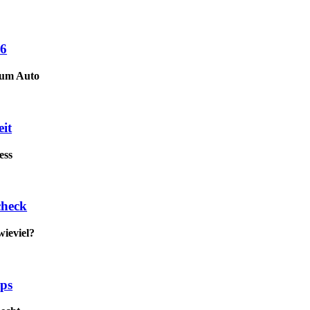
26
zum Auto
it
ess
check
wieviel?
pps