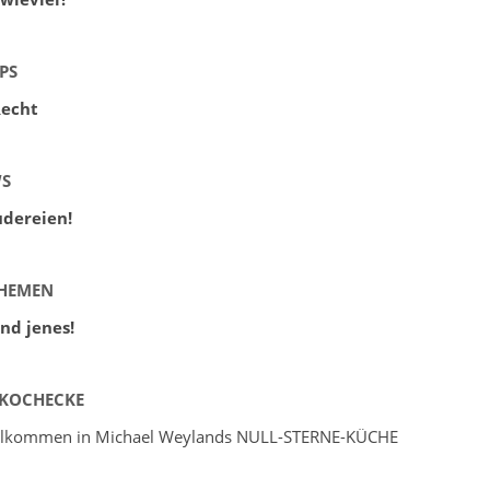
PS
Recht
WS
audereien!
THEMEN
und jenes!
 KOCHECKE
illkommen in Michael Weylands NULL-STERNE-KÜCHE