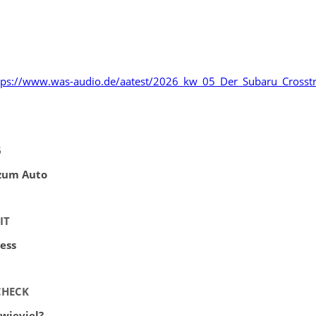
https://www.was-audio.de/aatest/2026_kw_05_Der_Subaru_Cross
6
 zum Auto
IT
ness
CHECK
wieviel?