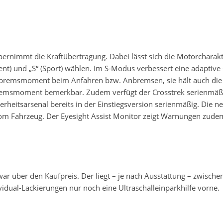
bernimmt die Kraftübertragung. Dabei lässt sich die Motorcharakt
gent) und „S“ (Sport) wählen. Im S-Modus verbessert eine adapti
orbremsmoment beim Anfahren bzw. Anbremsen, sie hält auch die 
remsmoment bemerkbar. Zudem verfügt der Crosstrek serienmäß
erheitsarsenal bereits in der Einstiegsversion serienmäßig. Die 
vom Fahrzeug. Der Eyesight Assist Monitor zeigt Warnungen zude
ar über den Kaufpreis. Der liegt – je nach Ausstattung – zwische
vidual-Lackierungen nur noch eine Ultraschalleinparkhilfe vorne.