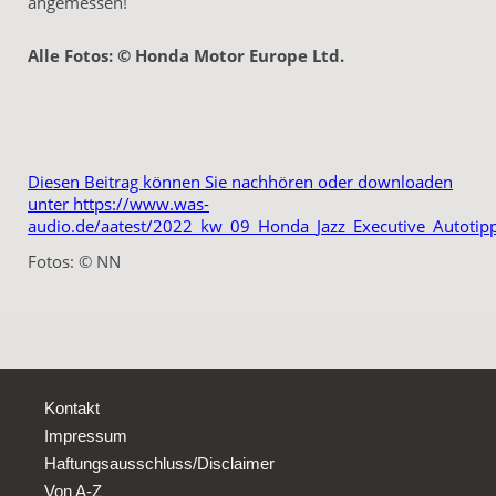
angemessen!
Alle Fotos: © Honda Motor Europe Ltd.
Diesen Beitrag können Sie nachhören oder downloaden
unter https://www.was-
audio.de/aatest/2022_kw_09_Honda_Jazz_Executive_Autoti
Fotos: © NN
Kontakt
Impressum
Haftungsausschluss/Disclaimer
Von A-Z