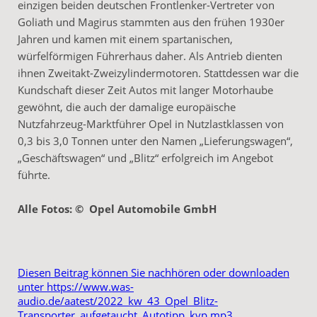
einzigen beiden deutschen Frontlenker-Vertreter von
Goliath und Magirus stammten aus den frühen 1930er
Jahren und kamen mit einem spartanischen,
würfelförmigen Führerhaus daher. Als Antrieb dienten
ihnen Zweitakt-Zweizylindermotoren. Stattdessen war die
Kundschaft dieser Zeit Autos mit langer Motorhaube
gewöhnt, die auch der damalige europäische
Nutzfahrzeug-Marktführer Opel in Nutzlastklassen von
0,3 bis 3,0 Tonnen unter den Namen „Lieferungswagen“,
„Geschäftswagen“ und „Blitz“ erfolgreich im Angebot
führte.
Alle Fotos: © Opel Automobile GmbH
Diesen Beitrag können Sie nachhören oder downloaden
unter https://www.was-
audio.de/aatest/2022_kw_43_Opel_Blitz-
Transporter_aufgetaucht_Autotipp_kvp.mp3