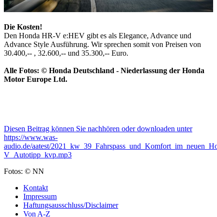
Die Kosten!
Den Honda HR-V e:HEV gibt es als Elegance, Advance und
Advance Style Ausführung. Wir sprechen somit von Preisen von
30.400,-- , 32.600,-- und 35.300,-- Euro.
Alle Fotos: © Honda Deutschland - Niederlassung der Honda
Motor Europe Ltd.
Diesen Beitrag können Sie nachhören oder downloaden unter
https://www.was-
audio.de/aatest/2021_kw_39_Fahrspass_und_Komfort_im_neuen_
V_Autotipp_kvp.mp3
Fotos: © NN
Kontakt
Impressum
Haftungsausschluss/Disclaimer
Von A-Z