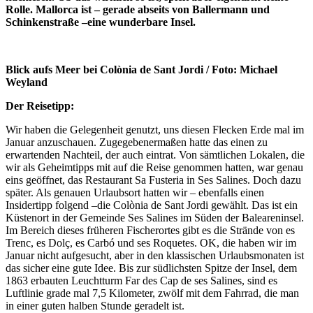
Rolle. Mallorca ist – gerade abseits von Ballermann und
Schinkenstraße –eine wunderbare Insel.
Blick aufs Meer bei Colònia de Sant Jordi / Foto: Michael
Weyland
Der Reisetipp:
Wir haben die Gelegenheit genutzt, uns diesen Flecken Erde mal im
Januar anzuschauen. Zugegebenermaßen hatte das einen zu
erwartenden Nachteil, der auch eintrat. Von sämtlichen Lokalen, die
wir als Geheimtipps mit auf die Reise genommen hatten, war genau
eins geöffnet, das Restaurant Sa Fusteria in Ses Salines.
Doch dazu
später. Als genauen Urlaubsort hatten wir – ebenfalls einen
Insidertipp folgend –die Colònia de Sant Jordi gewählt. Das ist ein
Küstenort in der Gemeinde Ses Salines im Süden der Baleareninsel.
Im Bereich dieses früheren Fischerortes gibt es die Strände von es
Trenc, es Dolç, es Carbó und ses Roquetes. OK, die haben wir im
Januar nicht aufgesucht, aber in den klassischen Urlaubsmonaten ist
das sicher eine gute Idee. Bis zur südlichsten Spitze der Insel, dem
1863 erbauten Leuchtturm Far des Cap de ses Salines, sind es
Luftlinie grade mal 7,5 Kilometer, zwölf mit dem Fahrrad, die man
in einer guten halben Stunde geradelt ist.