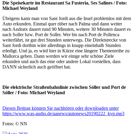
Die Speisekarte im Restaurant Sa Fusteria, Ses Salines / Foto:
Michael Weyland
Übrigens kann man von Sant Jordi aus die Insel problemlos mit dem
Auto erkunden. Einmal quer rüber nach Palma und dann weiter
nach Andratx dauert rund 90 Minuten, weitere 30 Minuten dauert es
nach Soller bzw. Port de Soller. Wer bis nach Port de Pollenca
weiterfährt, ist gut drei Stunden unterwegs. Die Direktstrecke von
Sant Jordi dorthin wäre allerdings in knapp eineinhalb Stunden
erledigt.
Und ja, es wird hier in Kürze eine längere Themenreihe zu
Mallorca geben. Dann werden wir einige sehr schöne Ziele
erkunden und auch das eine oder andere Lokal vorstellen, dass
DANN sicherlich auch geöffnet hat.
Die elektrische Straßenbahnlinie zwischen Sóller und Port de
Sóller / Foto: Michael Weyland
Diesen Beitrag können Sie nachhören oder downloaden unter
https://www.was-audio.de/aanews/autonews20190222_kvp.mp3
Fotos: © NN