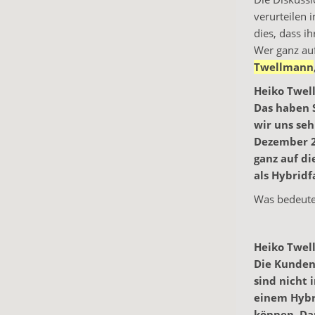
verurteilen 
dies, dass i
Wer ganz auf
Twellmann
Heiko Twel
Das haben S
wir uns seh
Dezember 20
ganz auf d
als Hybridf
Was bedeutet
Heiko Twel
Die Kunden
sind nicht 
einem Hybr
können. Da