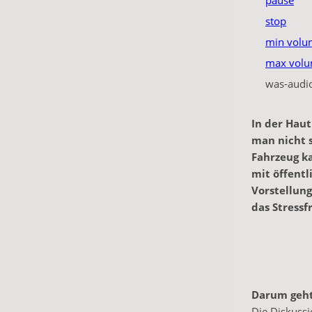
pause
stop
min volu
max vol
was-audi
In der Haut
man nicht s
Fahrzeug k
mit öffentl
Vorstellung
das Stressfr
Darum geht
Die Diskussi