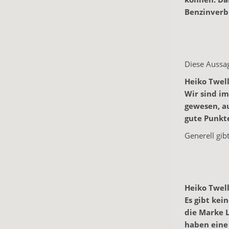
Benzinverb
Diese Aussag
Heiko Twel
Wir sind i
gewesen, au
gute Punkte
Generell gib
Heiko Twel
Es gibt kei
die Marke L
haben eine