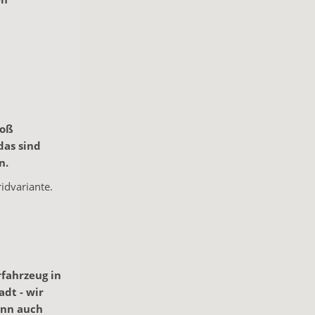
toß
das sind
n.
idvariante.
rfahrzeug in
adt - wir
ann auch