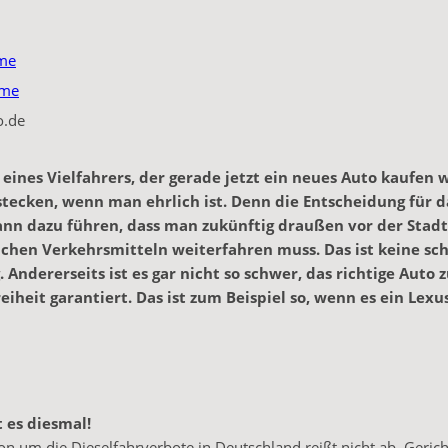
me
ume
o.de
 eines Vielfahrers, der gerade jetzt ein neues Auto kaufen 
tecken, wenn man ehrlich ist. Denn die Entscheidung für d
ann dazu führen, dass man zukünftig draußen vor der Stad
ichen Verkehrsmitteln weiterfahren muss. Das ist keine sc
. Andererseits ist es gar nicht so schwer, das richtige Auto 
eiheit garantiert. Das ist zum Beispiel so, wenn es ein Lexus
 es diesmal!
on um die Dieselfahrverbote in Deutschland reißt nicht ab. Geric