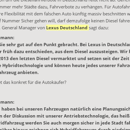
immer mehr Städte dazu, Fahrverbote zu verhängen. Für Autofahr
hre Flexibilität mit dem falschen Auto künftig massiv beschnitten
 Nummer Sicher gehen will, darf demzufolge keinen Diesel fahr
, General Manager von
Lexus Deutschland
sagt dazu:
lmann:
ie sehr gut auf den Punkt gebracht. Bei Lexus in Deutschl
r früh dazu entschieden, aus dem Diesel auszusteigen. Wir
13 den letzten Diesel vermarktet und setzen seit der Zeit
ie Hybridtechnologie und können heute jedes unserer Fahr
ahrzeug anbieten.
 das konkret für die Autokäufer?
lmann:
 haben bei unseren Fahrzeugen natürlich eine Planungssich
in der Diskussion mit unserer Antriebstechnologie, das heiß
idfahrzeug werden Sie auch morgen sicher in jede Stadt f
rüber hinaus zeichnen sich Hybridfahrzeuge durch niedrig