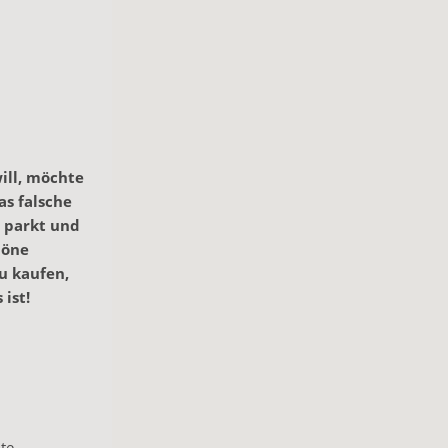
will, möchte
as falsche
t parkt und
höne
zu kaufen,
 ist!
hte