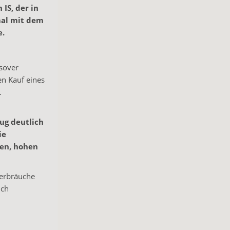
 IS, der in
 mal mit dem
e.
sover
en Kauf eines
.
ug deutlich
ie
ten, hohen
Verbräuche
ich