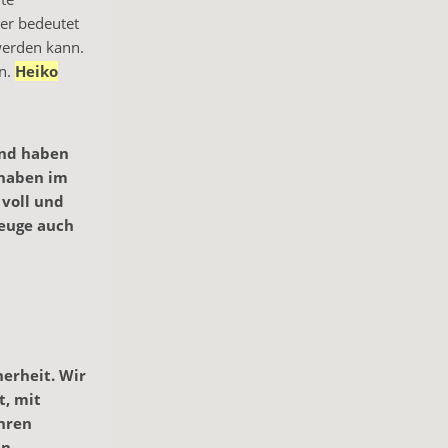
er bedeutet
 werden kann.
en.
Heiko
and haben
 haben im
 voll und
zeuge auch
erheit. Wir
t, mit
ahren
en