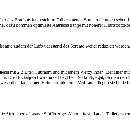
aber das Ergebnis kann sich im Fall des neuen Sorento dennoch sehen la
rie, dazu kommen optimierte Antriebsstränge mit höherer Kraftstoffök
 konnte zudem der Luftwiderstand des Sorento weiter reduziert werden, 
esel mit 2,2-Liter Hubraum und mit einem Vierzylinder –Benziner mit 
. Die Höchstgeschwindigkeit liegt bei 190 km/h, egal, ob man den Wa
 unwesentlich langsamer. Beim kombinierten Verbrauch liegen sie beide
Sitze über schwarze Stoffbezüge. Alternativ sind auch Teilledersitze