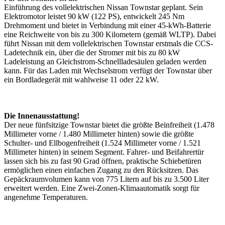
Einführung des vollelektrischen Nissan Townstar geplant. Sein
Elektromotor leistet 90 kW (122 PS), entwickelt 245 Nm
Drehmoment und bietet in Verbindung mit einer 45-kWh-Batterie
eine Reichweite von bis zu 300 Kilometern (gemäß WLTP). Dabei
führt Nissan mit dem vollelektrischen Townstar erstmals die CCS-
Ladetechnik ein, über die der Stromer mit bis zu 80 kW
Ladeleistung an Gleichstrom-Schnellladesäulen geladen werden
kann. Für das Laden mit Wechselstrom verfügt der Townstar über
ein Bordladegerät mit wahlweise 11 oder 22 kW.
Die Innenausstattung!
Der neue fünfsitzige Townstar bietet die größte Beinfreiheit (1.478
Millimeter vorne / 1.480 Millimeter hinten) sowie die größte
Schulter- und Ellbogenfreiheit (1.524 Millimeter vorne / 1.521
Millimeter hinten) in seinem Segment. Fahrer- und Beifahrertür
lassen sich bis zu fast 90 Grad öffnen, praktische Schiebetüren
ermöglichen einen einfachen Zugang zu den Rücksitzen. Das
Gepäckraumvolumen kann von 775 Litern auf bis zu 3.500 Liter
erweitert werden. Eine Zwei-Zonen-Klimaautomatik sorgt für
angenehme Temperaturen.