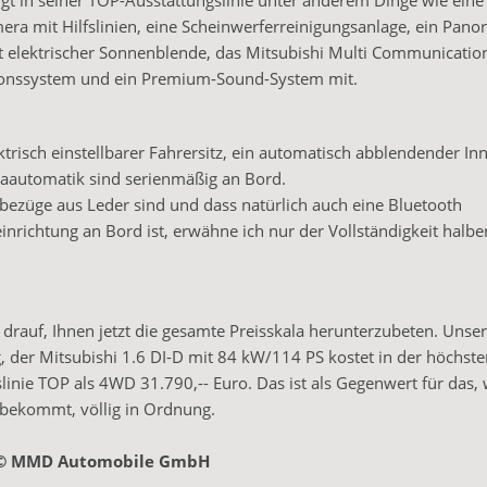
gt in seiner TOP-Ausstattungslinie unter anderem Dinge wie eine
ra mit Hilfslinien, eine Scheinwerferreinigungsanlage, ein Pano
t elektrischer Sonnenblende, das Mitsubishi Multi Communicati
ionssystem und ein Premium-Sound-System mit.
ktrisch einstellbarer Fahrersitz, ein automatisch abblendender In
maautomatik sind serienmäßig an Bord.
zbezüge aus Leder sind und dass natürlich auch eine Bluetooth
inrichtung an Bord ist, erwähne ich nur der Vollständigkeit halbe
e drauf, Ihnen jetzt die gesamte Preisskala herunterzubeten. Unser
, der Mitsubishi 1.6 DI-D mit 84 kW/114 PS kostet in der höchste
linie TOP als 4WD 31.790,-- Euro. Das ist als Gegenwert für das
ekommt, völlig in Ordnung.
: © MMD Automobile GmbH