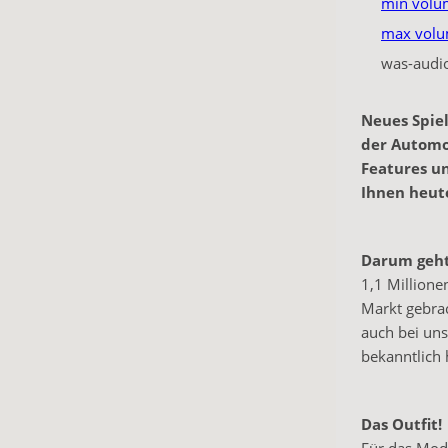
min volu
max vol
was-audi
Neues Spiel
der Automob
Features un
Ihnen heute
Darum geht
1,1 Millione
Markt gebrac
auch bei uns
bekanntlich
Das Outfit!