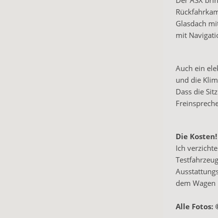
Der ASX brin
Rückfahrkame
Glasdach mi
mit Navigat
Auch ein ele
und die Kli
Dass die Sit
Freinspreche
Die Kosten!
Ich verzicht
Testfahrzeug
Ausstattungs
dem Wagen b
Alle Fotos