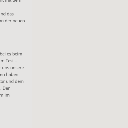
cht mit dem
und das
von der neuen
bei es beim
im Test –
r uns unsere
eren haben
otor und dem
. Der
km im