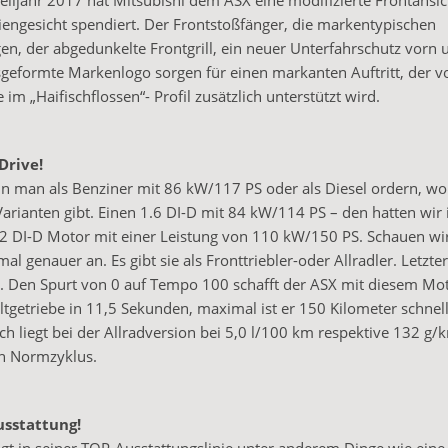
lljahr 2017 hat Mitsubishi dem ASX eine modifizierte Frontansi
engesicht spendiert. Der Frontstoßfänger, die markentypischen
, der abgedunkelte Frontgrill, ein neuer Unterfahrschutz vorn 
sgeformte Markenlogo sorgen für einen markanten Auftritt, der 
im „Haifischflossen“- Profil zusätzlich unterstützt wird.
Drive!
n man als Benziner mit 86 kW/117 PS oder als Diesel ordern, wo
Varianten gibt. Einen 1.6 DI-D mit 84 kW/114 PS – den hatten wir 
.2 DI-D Motor mit einer Leistung von 110 kW/150 PS. Schauen wi
mal genauer an. Es gibt sie als Fronttriebler-oder Allradler. Letzt
n. Den Spurt von 0 auf Tempo 100 schafft der ASX mit diesem M
tgetriebe in 11,5 Sekunden, maximal ist er 150 Kilometer schnell
ch liegt bei der Allradversion bei 5,0 l/100 km respektive 132 g/
n Normzyklus.
usstattung!