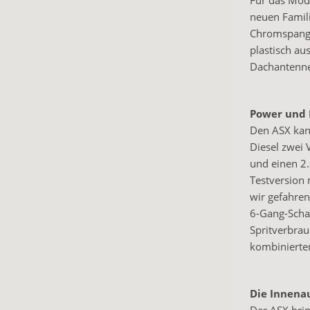
Für das Mode
neuen Famili
Chromspangen
plastisch au
Dachantenne 
Power und 
Den ASX kan
Diesel zwei 
und einen 2
Testversion 
wir gefahre
6-Gang-Schal
Spritverbrau
kombinierte
Die Innena