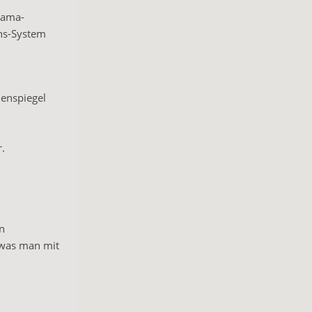
rama-
ons-System
nenspiegel
r.
n
, was man mit