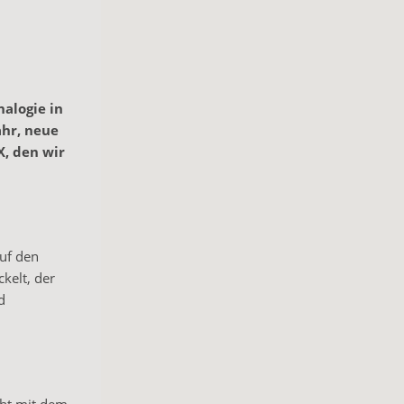
nalogie in
ahr, neue
X, den wir
auf den
kelt, der
d